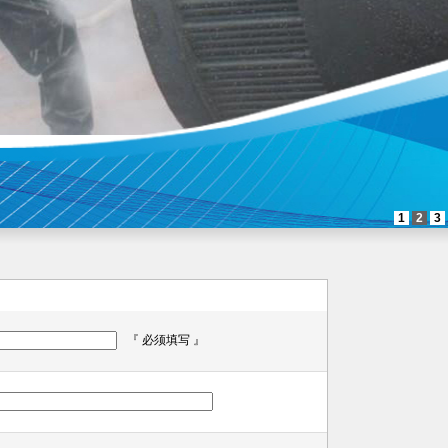
1
2
3
『 必须填写 』