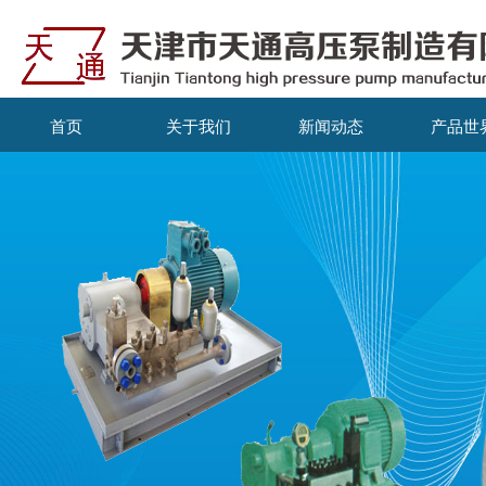
首页
关于我们
新闻动态
产品世