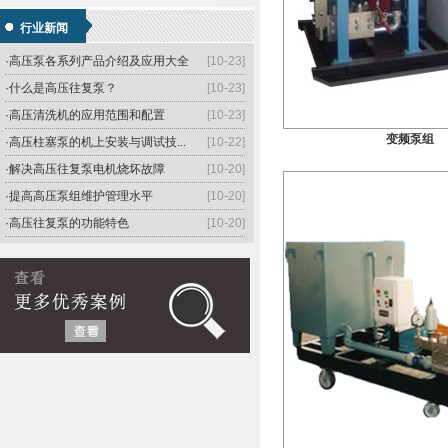
·介绍高压柱塞泵的工作原理和过程
[10-26]
行业新闻
·高压柱塞泵在工业中的作用和使...
[10-26]
·高压泵各系列产品介绍及应用大全
[10-23]
·什么是高压往复泵？
[10-23]
·高压清洗机的应用范围和配置
[10-23]
变频泵组
·高压柱塞泵的机上安装与调试技...
[10-22]
·解决高压往复泵电机烧坏故障
[10-20]
·提高高压泵组维护管理水平
[10-20]
·高压往复泵的功能特色
[10-20]