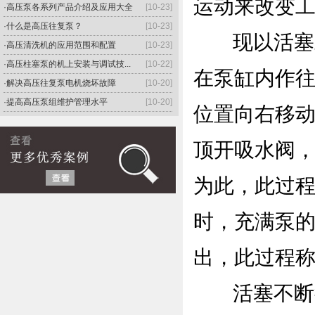
运动来改变
·高压泵各系列产品介绍及应用大全
[10-23]
·什么是高压往复泵？
[10-23]
现以活塞式
·高压清洗机的应用范围和配置
[10-23]
·高压柱塞泵的机上安装与调试技...
[10-22]
在泵缸内作
·解决高压往复泵电机烧坏故障
[10-20]
·提高高压泵组维护管理水平
[10-20]
位置向右移
·高压往复泵的功能特色
[10-20]
·高压泵作业工作规程
[10-19]
顶开吸水阀
·高压柱塞泵型号及应用
[10-19]
·高压往复泵的应用与特点
[10-19]
为此，此过
·高压柱塞泵工作使用时需注意的...
[10-15]
时，充满泵
·高压往复泵：高压清洗泵的清洗速度
[10-15]
·高压往复泵的保养之道
[10-15]
出，此过程
·安装高压泵前需对管道进行观察
[10-14]
·高压泵与低压泵有很大的差异
[10-14]
活塞不断往
·高压泵的使用规定及注意事项
[10-14]
·高压泵的cao作规程
[10-13]